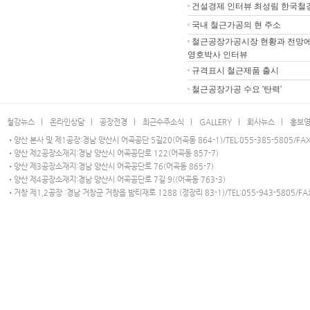
건설경제 인터뷰 최성림 한국철
국내 철근가공의 현 주소
철근공장가공시장 현황과 전망에
영호박사 인터뷰
규격표시 철근제품 출시
철근공장가공 수요 '탄력'
철강뉴스 l
온라인상담 l
공장전경 l
최근수주소식 l
GALLERY l
회사뉴스 l
홍보영
•양산 본사 및 제1공장:경남 양산시 어곡공단 5길20(어곡동 864-1)/TEL:055-385-5805/FAX:
•양산 제2공장소재지:경남 양산시 어곡공단로 122(어곡동 857-7)
•양산 제3공장소재지:경남 양산시 어곡공단로 76(어곡동 865-7)
•양산 제4공장소재지:경남 양산시 어곡공단로 7길 9((어곡동 763-3)
•거창 제1,2공장 :경남 거창군 거창읍 밤티재로 1288 (정장리 83-1)/TEL:055-943-5805/FAX