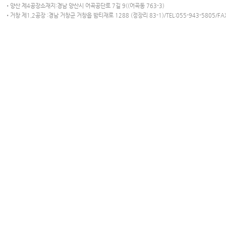
•양산 제4공장소재지:경남 양산시 어곡공단로 7길 9((어곡동 763-3)
•거창 제1,2공장 :경남 거창군 거창읍 밤티재로 1288 (정장리 83-1)/TEL:055-943-5805/FAX