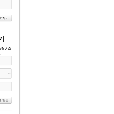
기
문/답변으
.