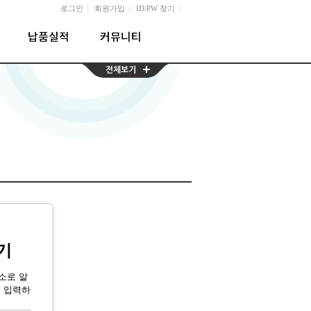
l
l
l
로그인
회원가입
ID/PW 찾기
납품실적
커뮤니티
기
소로 알
를 입력하