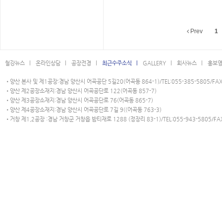
Prev
1
철강뉴스 l
온라인상담 l
공장전경 l
최근수주소식 l
GALLERY l
회사뉴스 l
홍보영
•양산 본사 및 제1공장:경남 양산시 어곡공단 5길20(어곡동 864-1)/TEL:055-385-5805/FAX:
•양산 제2공장소재지:경남 양산시 어곡공단로 122(어곡동 857-7)
•양산 제3공장소재지:경남 양산시 어곡공단로 76(어곡동 865-7)
•양산 제4공장소재지:경남 양산시 어곡공단로 7길 9((어곡동 763-3)
•거창 제1,2공장 :경남 거창군 거창읍 밤티재로 1288 (정장리 83-1)/TEL:055-943-5805/FAX