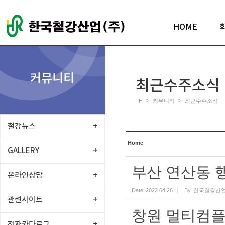
Sketchbook5, 스케치북5
HOME
커뮤니티
최근수주소식
Sketchbook5, 스케치북5
>
>
H
커뮤니티
최근수주소식
철강뉴스
+
Home
GALLERY
+
부산 연산동 행
온라인상담
+
Date
2022.04.26
By
한국철강산업
관련사이트
+
창원 멀티컴플
전자카다로그
+