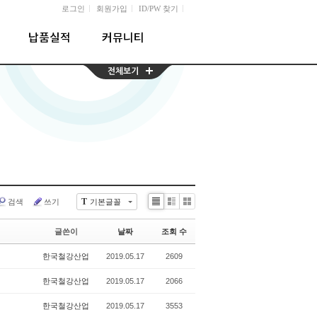
l
l
l
로그인
회원가입
ID/PW 찾기
납품실적
커뮤니티
T
검색
쓰기
기본글꼴
Li
Zi
G
st
n
al
글쓴이
날짜
조회 수
e
le
r
한국철강산업
2019.05.17
2609
y
한국철강산업
2019.05.17
2066
한국철강산업
2019.05.17
3553