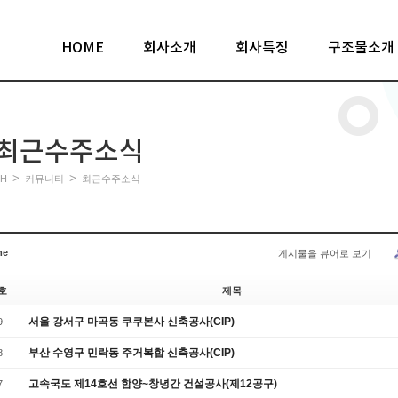
HOME
회사소개
회사특징
구조물소개
최근수주소식
>
>
H
커뮤니티
최근수주소식
me
게시물을 뷰어로 보기
호
제목
서울 강서구 마곡동 쿠쿠본사 신축공사(CIP)
9
부산 수영구 민락동 주거복합 신축공사(CIP)
8
고속국도 제14호선 함양~창녕간 건설공사(제12공구)
7