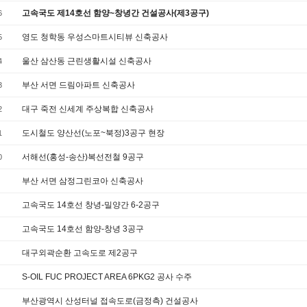
고속국도 제14호선 함양~창녕간 건설공사(제3공구)
6
영도 청학동 우성스마트시티뷰 신축공사
5
울산 삼산동 근린생활시설 신축공사
4
부산 서면 드림아파트 신축공사
3
대구 죽전 신세계 주상복합 신축공사
2
도시철도 양산선(노포~북정)3공구 현장
1
서해선(홍성-송산)복선전철 9공구
0
부산 서면 삼정그린코아 신축공사
고속국도 14호선 창녕-밀양간 6-2공구
고속국도 14호선 함양-창녕 3공구
대구외곽순환 고속도로 제2공구
S-OIL FUC PROJECT AREA 6PKG2 공사 수주
부산광역시 산성터널 접속도로(금정측) 건설공사